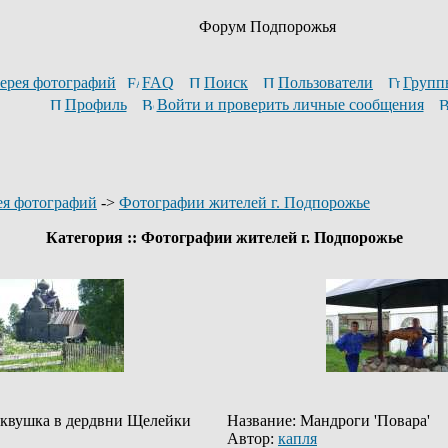
Форум Подпорожья
ерея фотографий
FAQ
Поиск
Пользователи
Групп
Профиль
Войти и проверить личные сообщения
ея фотографий
->
Фотографии жителей г. Подпорожье
Категория :: Фотографии жителей г. Подпорожье
рквушка в дердвни Щелейки
Название: Мандроги 'Повара'
Автор:
капля