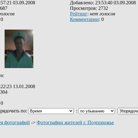
57:21 03.09.2008
Добавлено: 23:53:40 03.09.2008
2687
Просмотров: 2732
голосов
Рейтинг
:
нет голосов
 0
Комментарии
: 0
ис
22:23 13.01.2008
3304
 0
рядочить по:
:
ея фотографий
->
Фотографии жителей г. Подпорожье