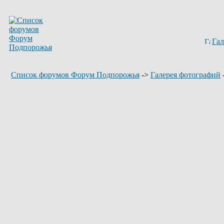
Гал
Список форумов Форум Подпорожья
->
Галерея фотографий