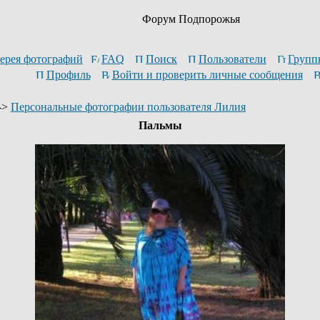
Форум Подпорожья
ерея фотографий
FAQ
Поиск
Пользователи
Групп
Профиль
Войти и проверить личные сообщения
->
Персональные фотографии пользователя Лилия
Пальмы