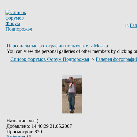
Гал
Персональные фотографии пользователя Mos'ka
You can view the personal galleries of other members by clicking on 
Список форумов Форум Подпорожья
->
Галерея фотографи
Название: хи=)
Добавлено: 14:40:29 21.05.2007
Просмотров: 829