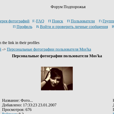
Форум Подпорожья
ерея фотографий
FAQ
Поиск
Пользователи
Групп
Профиль
Войти и проверить личные сообщения
the link in their profiles
й
->
Персональные фотографии пользователя Mos'ka
Персональные фотографии пользователя Mos'ka
Название: Фото...
Добавлено: 17:33:23 23.01.2007
Просмотров: 676