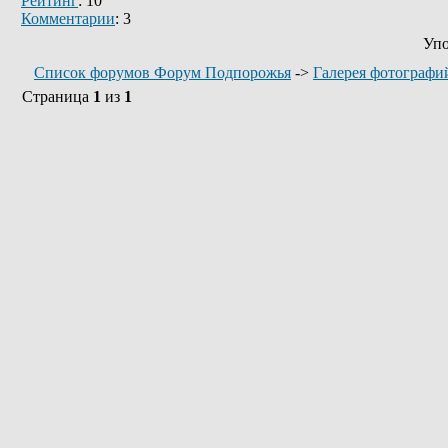
Рейтинг
: 10
Комментарии
: 3
Упо
Список форумов Форум Подпорожья
->
Галерея фотографи
Страница
1
из
1