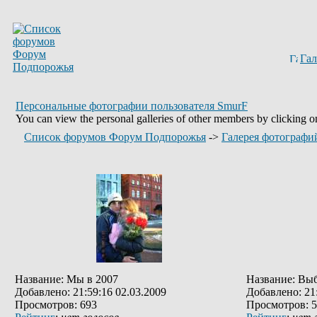
Гал
Персональные фотографии пользователя SmurF
You can view the personal galleries of other members by clicking on 
Список форумов Форум Подпорожья
->
Галерея фотографи
Название: Мы в 2007
Название: Выб
Добавлено: 21:59:16 02.03.2009
Добавлено: 21:
Просмотров: 693
Просмотров: 