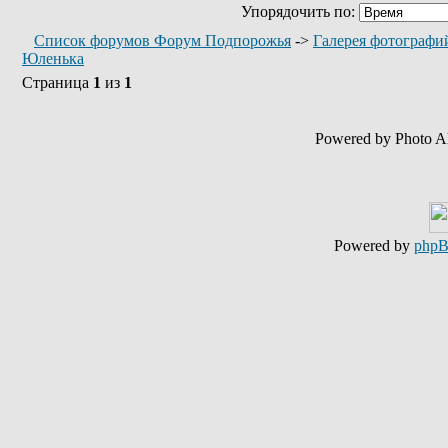
Упорядочить по:
Список форумов Форум Подпорожья
->
Галерея фотографи
Юленька
Страница
1
из
1
Powered by Photo A
Powered by
php