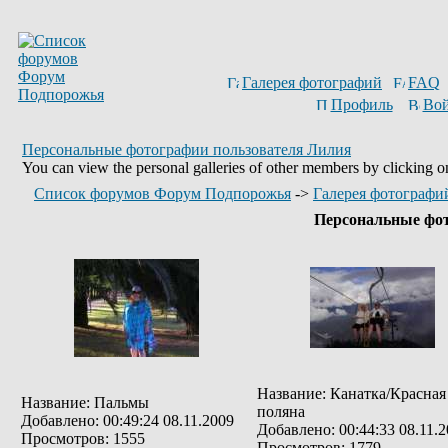
Галерея фотографий
FAQ
Профиль
Вой
Персональные фотографии пользователя Лилия
You can view the personal galleries of other members by clicking on 
Список форумов Форум Подпорожья
->
Галерея фотографи
Персональные фо
Название: Канатка/Красная
Название: Пальмы
поляна
Добавлено: 00:49:24 08.11.2009
Добавлено: 00:44:33 08.11.
Просмотров: 1555
Просмотров: 1779