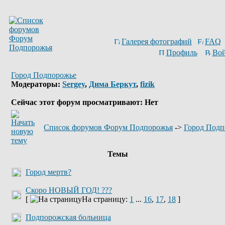
Галерея фотографий
FAQ
Профиль
Вой
Город Подпорожье
Модераторы:
Sergey
,
Дима Беркут
,
fizik
Сейчас этот форум просматривают: Нет
Список форумов Форум Подпорожья
->
Город Подп
Темы
Город мертв?
Скоро НОВЫЙ ГОД! ???
[
На страницу:
1
...
16
,
17
,
18
]
Подпорожская больница