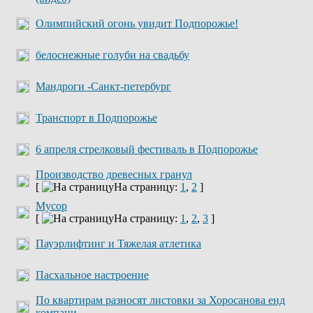
Олимпийский огонь увидит Подпорожье!
белоснежные голуби на свадьбу
Мандроги -Санкт-петербург
Транспорт в Подпорожье
6 апреля стрелковый фестиваль в Подпорожье
Производство древесных гранул
[
На страницу:
1
,
2
]
Мусор
[
На страницу:
1
,
2
,
3
]
Пауэрлифтинг и Тяжелая атлетика
Пасхальное настроение
По квартирам разносят листовки за Хоросанова енд
компани...