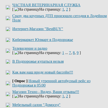
ЧАСТНАЯ ВЕТЕРИНАРНАЯ СЛУЖБА
[
На страницу:
1
,
2
]
Сразу два крупных ДТП произошло сегодня в Лодейном
Поле
Интернет-Магазин "BestBUY"
Кибермаркет Юлмарт в Подпорожье
Телевидение и радио
[
На страницу:
1
...
7
,
8
,
9
]
В Подпорожье купаться нельзя
Как вам наш вроде новый бассейн!!!
[ Опрос ]
Новый утренний автобусный рейс из
Подпорожья в 05:00
Магазин Техно - Видео, Ваши отзывы!!!
[
На страницу:
1
,
2
]
Мебельный салон "Домосед"