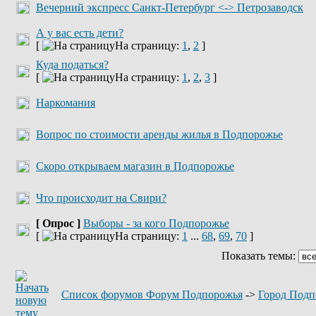
Вечерний экспресс Санкт-Петербург <-> Петрозаводск
А у вас есть дети?
[
На страницу:
1
,
2
]
Куда податься?
[
На страницу:
1
,
2
,
3
]
Наркомания
Вопрос по стоимости аренды жилья в Подпорожье
Скоро открываем магазин в Подпорожье
Что происходит на Свири?
[ Опрос ]
Выборы - за кого Подпорожье
[
На страницу:
1
...
68
,
69
,
70
]
Показать темы:
Список форумов Форум Подпорожья
->
Город Подп