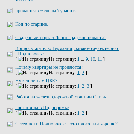
продается земельный участок
Коп по старине.
Свадебный портал Ленинградской области!
Вопросы жителю Германии,связанному оч.тесно с
г.Подпорожье.
[
На страницу:
1
...
9
,
10
,
11
]
Почему квартиры не продаются?
[
На страницу:
1
,
2
]
Нужен ли нам ЦБК?
[
На страницу:
1
,
2
,
3
]
Работа на железнодорожной станции Свирь
Гостиницы в Подпорожье
[
На страницу:
1
,
2
]
Сетевики в Подпорожье... это плохо или хорошо?