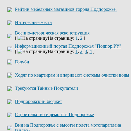
Рейтин мебельных магазинов города Подпорожье.
Интересные места
Военно-историческая реконструкция
[
На страницу:
1
,
2
]
Информационный портал Подпорожья "Подпор.РУ"
[
На страницу:
1
,
2
,
3
,
4
]
Голуби
Ходят по квартирам и впаривают системы очистки воды
Требуются Тайные Покупатели
Подпорожский бюджет
Строительство и ремонт в Подпорожье
Вид на Подпорожье с высоты полета мотопараплана
(видео)