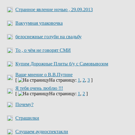
Странное явление ночью , 29.09.2013
Вакуумная упаковочка
белоснежные голуби на свадьбу
То , о чём не говорят СМИ
Купим Дорожные Плиты б/у с Самовывозом
Ваше мнение о В.В.Путине
[
На страницу:
1
,
2
,
3
]
Я тебя очень люблю !!!
[
На страницу:
1
,
2
]
Почему?
Страшилки
Слушаем аудиоспектакли