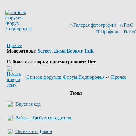
Галерея фотографий
FAQ
Профиль
Вой
Прочее
Модераторы:
Sergey
,
Дима Беркут
,
fizik
Сейчас этот форум просматривают: Нет
Список форумов Форум Подпорожья
->
Прочее
Темы
Вкусная еда
Работа. Требуется водитель
Он вам не Димон