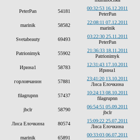
00:32:53 16.12.2011
PeterPan
54181
PeterPan
22:08:11 07.12.2011
marinik
58582
marinik
03:22:30 25.11.2011
Svetabeauty
69493
PeterPan
21:36:33 18.11.2011
Patrionimyk
55902
Patrionimyk
12:31:43 17.10.2011
Ирина1
58783
Ирина1
23:41:20 13.10.2011
горловчанин
57881
Лиса Елочкина
10:24:13 08.10.2011
filagrupnn
57437
filagrupnn
06:54:51 05.09.2011
jbclr
58790
jbclr
15:09:22 25.07.2011
Лиса Елочкина
80574
Лиса Елочкина
00:33:03 06.07.2011
marinik
65891