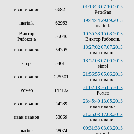
01:18:28 07.10.2013
иван иванов
66821
PeterPan
19:44:44 29.09.2013
marinik
62963
marinik
Виктор
16:35:38 15.08.2013
55046
Рябоконь
Виктор Рябоконь
13:27:02 07.07.2013
иван иванов
54395
иван иванов
18:52:03 07.06.2013
simpl
54611
simpl
21:56:55 05.06.2013
иван иванов
225501
иван иванов
21:02:18 26.05.2013
Ромео
147122
Ромео
23:45:40 13.05.2013
иван иванов
54589
иван иванов
21:26:03 17.03.2013
иван иванов
53869
иван иванов
00:31:33 03.03.2013
marinik
58074
marinik