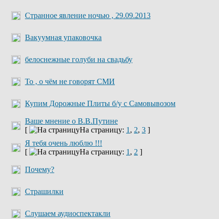
Странное явление ночью , 29.09.2013
Вакуумная упаковочка
белоснежные голуби на свадьбу
То , о чём не говорят СМИ
Купим Дорожные Плиты б/у с Самовывозом
Ваше мнение о В.В.Путине
[
На страницу:
1
,
2
,
3
]
Я тебя очень люблю !!!
[
На страницу:
1
,
2
]
Почему?
Страшилки
Слушаем аудиоспектакли