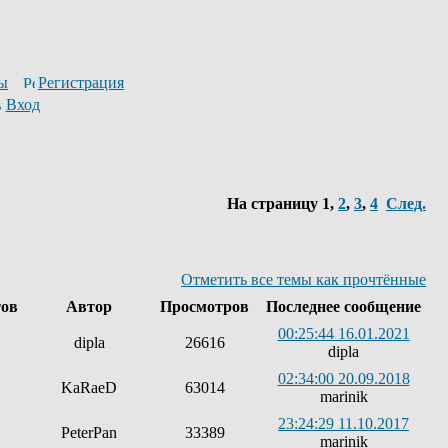
ы
Регистрация
Вход
На страницу
1
,
2
,
3
,
4
След.
Отметить все темы как прочтённые
тов
Автор
Просмотров
Последнее сообщение
00:25:44 16.01.2021
dipla
26616
dipla
02:34:00 20.09.2018
KaRaeD
63014
marinik
23:24:29 11.10.2017
PeterPan
33389
marinik