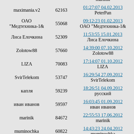
01:27:07 04.02.2013
maximania.v2
62163
PeterPan
ОАО
09:12:23 01.02.2013
55068
"Медтехника-1&
ОАО "Медтехника-1&
11:53:55 15.01.2013
Лиса Елочкина
52309
Лиса Елочкина
14:39:00 07.10.2012
Zolotow88
57660
Zolotow88
17:14:07 01.10.2012
LIZA
70083
LIZA
16:29:54 27.09.2012
SvirTelekom
53747
SvirTelekom
18:26:51 04.09.2012
капля
59239
русский
16:03:45 01.09.2012
иван иванов
59597
иван иванов
22:55:53 17.06.2012
marinik
84672
marinik
14:43:23 24.04.2012
muminochka
60822
muminochka