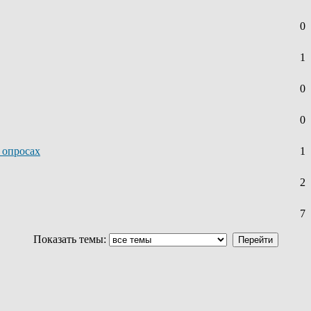
0
1
0
0
 опросах
1
2
7
Показать темы: