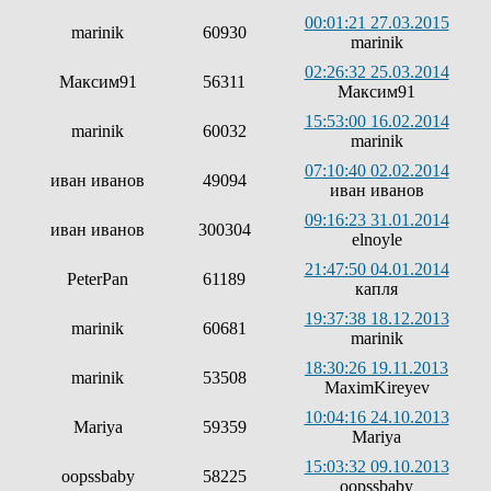
00:01:21 27.03.2015
marinik
60930
marinik
02:26:32 25.03.2014
Максим91
56311
Максим91
15:53:00 16.02.2014
marinik
60032
marinik
07:10:40 02.02.2014
иван иванов
49094
иван иванов
09:16:23 31.01.2014
иван иванов
300304
elnoyle
21:47:50 04.01.2014
PeterPan
61189
капля
19:37:38 18.12.2013
marinik
60681
marinik
18:30:26 19.11.2013
marinik
53508
MaximKireyev
10:04:16 24.10.2013
Mariya
59359
Mariya
15:03:32 09.10.2013
oopssbaby
58225
oopssbaby