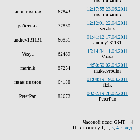
иван иванов
12:17:55 23.06.2011
иван иванов
67843
иван иванов
12:12:01 22.04.2011
работник
77850
serzbez
01:41:12 17.04.2011
andrey131131
60531
andrey131131
15:14:34 11.04.2011
Vasya
62489
Vasya
14:50:50 02.04.2011
marinik
87254
maksevrodim
01:08:19 19.03.2011
иван иванов
64188
fizik
00:52:19 28.02.2011
PeterPan
82672
PeterPan
Часовой пояс: GMT + 4
На страницу
1
,
2
,
3
,
4
След.