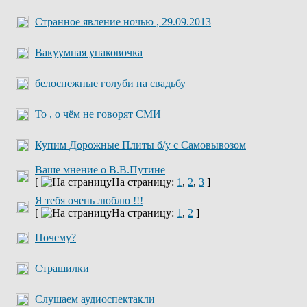
Странное явление ночью , 29.09.2013
Вакуумная упаковочка
белоснежные голуби на свадьбу
То , о чём не говорят СМИ
Купим Дорожные Плиты б/у с Самовывозом
Ваше мнение о В.В.Путине
[
На страницу:
1
,
2
,
3
]
Я тебя очень люблю !!!
[
На страницу:
1
,
2
]
Почему?
Страшилки
Слушаем аудиоспектакли