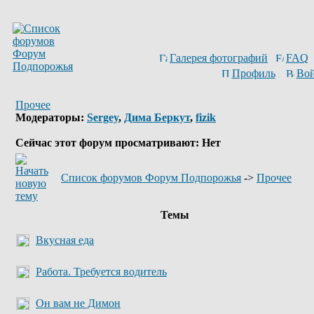
Галерея фотографий
FAQ
Профиль
Вой
Прочее
Модераторы:
Sergey
,
Дима Беркут
,
fizik
Сейчас этот форум просматривают: Нет
Список форумов Форум Подпорожья
->
Прочее
Темы
Вкусная еда
Работа. Требуется водитель
Он вам не Димон