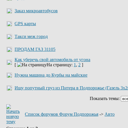
Заказ микроавтобусов
GPS карты
Такси меж город
ПРОДАМ ГАЗ 31105
Как уберечь свой автомобиль от угона
[
На страницу:
1
,
2
]
Нужна машина до Курбы на майские
Ищу попутный груз из Питера в Подпорожье (Газель 3х2
Показать темы:
Список форумов Форум Подпорожья
->
Авто