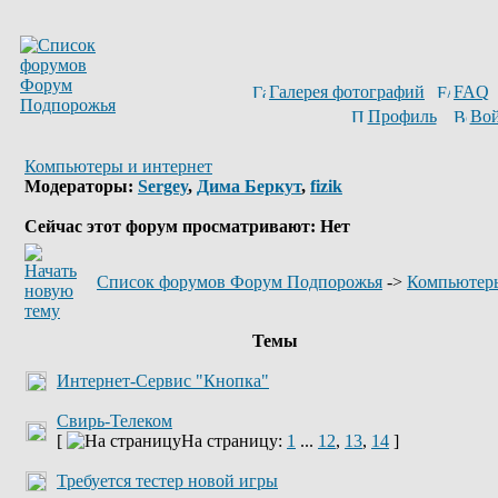
Галерея фотографий
FAQ
Профиль
Вой
Компьютеры и интернет
Модераторы:
Sergey
,
Дима Беркут
,
fizik
Сейчас этот форум просматривают: Нет
Список форумов Форум Подпорожья
->
Компьютеры
Темы
Интернет-Сервис "Кнопка"
Свирь-Телеком
[
На страницу:
1
...
12
,
13
,
14
]
Требуется тестер новой игры