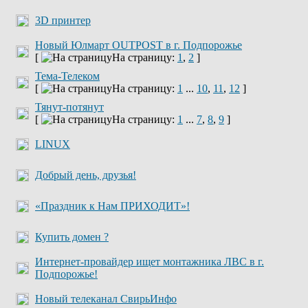
3D принтер
Новый Юлмарт OUTPOST в г. Подпорожье
[
На страницу:
1
,
2
]
Тема-Телеком
[
На страницу:
1
...
10
,
11
,
12
]
Тянут-потянут
[
На страницу:
1
...
7
,
8
,
9
]
LINUX
Добрый день, друзья!
«Праздник к Нам ПРИХОДИТ»!
Купить домен ?
Интернет-провайдер ищет монтажника ЛВС в г.
Подпорожье!
Новый телеканал СвирьИнфо