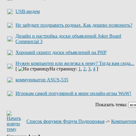
USB-модем
Не забудьте поздравить родных. Как дешево позвонить?
Дизайн и настройка доски объявлений Joker Board
Commercial 3
Хороший скрипт доски объявлений на PHP
Нужен компьютер или железка к нему? Тогда вам сюда...
[
На страницу:
1
,
2
,
3
,
4
]
коммуникатор ASUS-535
Игрокам самой популярной в мире онлайн-игры WoW!
Показать темы:
Список форумов Форум Подпорожья
->
Компьютеры