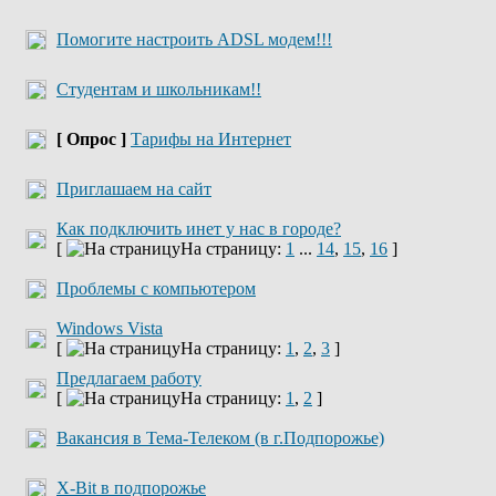
Помогите настроить ADSL модем!!!
Cтудентам и школьникам!!
[ Опрос ]
Тарифы на Интернет
Приглашаем на сайт
Как подключить инет у нас в городе?
[
На страницу:
1
...
14
,
15
,
16
]
Проблемы с компьютером
Windows Vista
[
На страницу:
1
,
2
,
3
]
Предлагаем работу
[
На страницу:
1
,
2
]
Вакансия в Тема-Телеком (в г.Подпорожье)
X-Bit в подпорожье