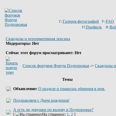
Галерея фотографий
FAQ
Профиль
Вой
Скандалы и ненормативная лексика
Модераторы: Нет
Сейчас этот форум просматривают: Нет
Список форумов Форум Подпорожья
->
Скандалы и
Темы
Объявление:
О разделе и правилах общения в нем.
Поздравляем с Днем рождения!
А есть ли девушки по вызову в Подпорожье?
[
На страницу:
1
,
2
]