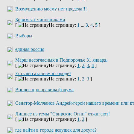
Возмущению моему нет предела!!!
Боримся с чиновниками
[
На страницу:
1
...
3
,
4
,
5
]
Выборы
единая россия
Марш несогласных в Подпорожье 31 января.
[
На страницу:
1
,
2
,
3
,
4
]
Есть ли сатанизм в городе?
[
На страницу:
1
,
2
,
3
]
Вопрос про правила форума
Сенатор-Молчанов Андрей-герой нашего времени или к
Лишнее из темы "Свирские Огни" отжигают!
[
На страницу:
1
,
2
]
где найти в городе девушек для досуга?