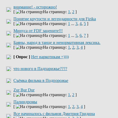
внимание! - осторожно!
[
На страницу:
1
,
2
]
Понятие крутости и легендарности для Fizika
[
На страницу:
1
...
3
,
4
,
5
]
Минуса от FDF зацените!!!
[
На страницу:
1
...
5
,
6
,
7
]
Баяны, народ в танце и ненормативная лексика.
[
На страницу:
1
,
2
,
3
,
4
]
[ Опрос ]
Нет наркотикам =))))
что нового в Падпарижье????
Съёмка фильма в Подпорожье
Zur Bur Dur
[
На страницу:
1
,
2
]
Палиндромы
[
На страницу:
1
,
2
,
3
,
4
]
Все начиналось с фильмов Дмитрия Гридина