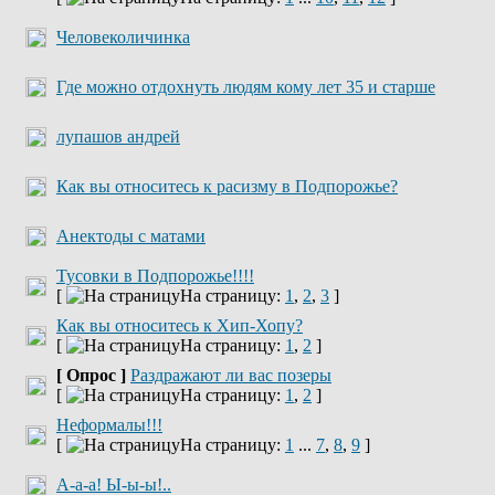
Человеколичинка
Где можно отдохнуть людям кому лет 35 и старше
лупашов андрей
Как вы относитесь к расизму в Подпорожье?
Анектоды с матами
Тусовки в Подпорожье!!!!
[
На страницу:
1
,
2
,
3
]
Как вы относитесь к Хип-Хопу?
[
На страницу:
1
,
2
]
[ Опрос ]
Раздражают ли вас позеры
[
На страницу:
1
,
2
]
Неформалы!!!
[
На страницу:
1
...
7
,
8
,
9
]
А-а-а! Ы-ы-ы!..