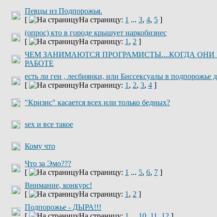
Певцы из Подпорожья.
[
На страницу:
1
...
3
,
4
,
5
]
(опрос) кто в городе крышует наркобизнес
[
На страницу:
1
,
2
]
ЧЕМ ЗАНИМАЮТСЯ ПРОГРАМИСТЫ....КОГДА ОНИ
РАБОТЕ
есть ли геи , лесбиянки, или Биссексуалы в подпорожье д
[
На страницу:
1
,
2
,
3
,
4
]
"Кризис" касается всех или только бедных?
sex и все такое
Кому что
Что за Эмо???
[
На страницу:
1
...
5
,
6
,
7
]
Внимание, конкурс!
[
На страницу:
1
,
2
]
Подпорожье - ДЫРА!!!
[
На страницу:
1
...
10
,
11
,
12
]