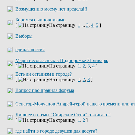
Возмущению моему нет предела!!!
Боримся с чиновниками
[
На страницу:
1
...
3
,
4
,
5
]
Выборы
единая россия
Марш несогласных в Подпорожье 31 января.
[
На страницу:
1
,
2
,
3
,
4
]
Есть ли сатанизм в городе?
[
На страницу:
1
,
2
,
3
]
Вопрос про правила форума
Сенатор-Молчанов Андрей-герой нашего времени или к
Лишнее из темы "Свирские Огни" отжигают!
[
На страницу:
1
,
2
]
где найти в городе девушек для досуга?