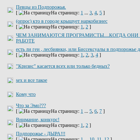
Певцы из Подпорожья.
[
На страницу:
1
...
3
,
4
,
5
]
(опрос) кто в городе крышует наркобизнес
[
На страницу:
1
,
2
]
ЧЕМ ЗАНИМАЮТСЯ ПРОГРАМИСТЫ....КОГДА ОНИ
РАБОТЕ
есть ли геи , лесбиянки, или Биссексуалы в подпорожье д
[
На страницу:
1
,
2
,
3
,
4
]
"Кризис" касается всех или только бедных?
sex и все такое
Кому что
Что за Эмо???
[
На страницу:
1
...
5
,
6
,
7
]
Внимание, конкурс!
[
На страницу:
1
,
2
]
Подпорожье - ДЫРА!!!
[
На страницу:
1
...
10
,
11
,
12
]