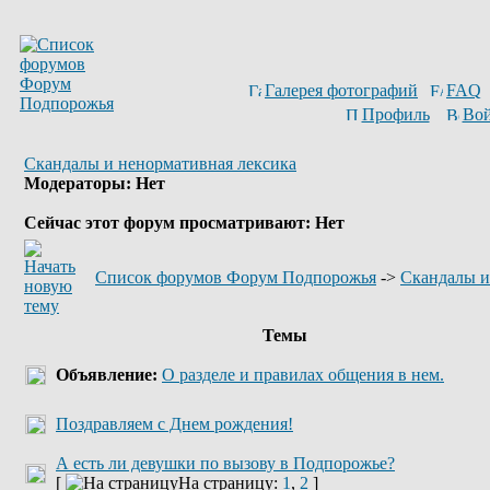
Галерея фотографий
FAQ
Профиль
Вой
Скандалы и ненормативная лексика
Модераторы: Нет
Сейчас этот форум просматривают: Нет
Список форумов Форум Подпорожья
->
Скандалы и
Темы
Объявление:
О разделе и правилах общения в нем.
Поздравляем с Днем рождения!
А есть ли девушки по вызову в Подпорожье?
[
На страницу:
1
,
2
]