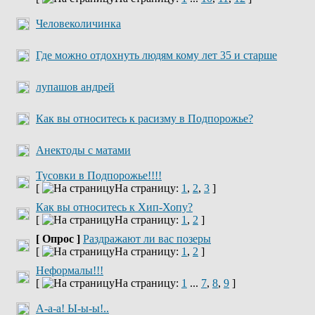
Человеколичинка
Где можно отдохнуть людям кому лет 35 и старше
лупашов андрей
Как вы относитесь к расизму в Подпорожье?
Анектоды с матами
Тусовки в Подпорожье!!!!
[
На страницу:
1
,
2
,
3
]
Как вы относитесь к Хип-Хопу?
[
На страницу:
1
,
2
]
[ Опрос ]
Раздражают ли вас позеры
[
На страницу:
1
,
2
]
Неформалы!!!
[
На страницу:
1
...
7
,
8
,
9
]
А-а-а! Ы-ы-ы!..