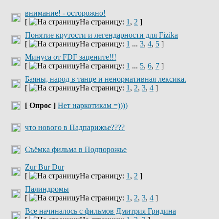
внимание! - осторожно!
[
На страницу:
1
,
2
]
Понятие крутости и легендарности для Fizika
[
На страницу:
1
...
3
,
4
,
5
]
Минуса от FDF зацените!!!
[
На страницу:
1
...
5
,
6
,
7
]
Баяны, народ в танце и ненормативная лексика.
[
На страницу:
1
,
2
,
3
,
4
]
[ Опрос ]
Нет наркотикам =))))
что нового в Падпарижье????
Съёмка фильма в Подпорожье
Zur Bur Dur
[
На страницу:
1
,
2
]
Палиндромы
[
На страницу:
1
,
2
,
3
,
4
]
Все начиналось с фильмов Дмитрия Гридина