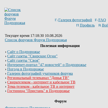
Галерея фотографий
FAQ
Профиль
Вой
Текущее время 17:18:30 10.08.2026
Список форумов Форум Подпорожья
Полезная информация
›
Сайт о Подпорожье
›
Сайт газеты "Свирские Огни"
›
Сайт газеты "Своя"
›
Интеренет-портал "47 новостей" о Подпорожье
›
Погода в Подпорожье
›
Галереи фотографий учатников форума
›
Региональный телеканал "Дивья ТВ"
›
Свирьтелеком - интернет и кабельное ТВ
›
Тема-телеком - кабельное ТВ и интернет
›
Гостиница "Пристань" в Подпорожье
Форум
Форум города Подпорожье