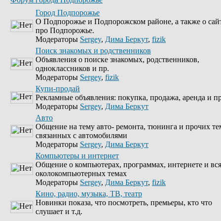
Город Подпорожье
О Подпорожье и Подпорожском районе, а также о сай
про Подпорожье.
Модераторы
Sergey
,
Дима Беркут
,
fizik
Поиск знакомых и родственников
Объявления о поиске знакомых, родственников,
одноклассников и пр.
Модераторы
Sergey
,
fizik
Купи-продай
Рекламные объявления: покупка, продажа, аренда и пр
Модераторы
Sergey
,
Дима Беркут
Авто
Общение на тему авто- ремонта, тюнинга и прочих те
связанных с автомобилями
Модераторы
Sergey
,
Дима Беркут
Компьютеры и интернет
Общение о компьютерах, программах, интернете и вс
околокомпьютерных темах
Модераторы
Sergey
,
Дима Беркут
,
fizik
Кино, радио, музыка, ТВ, театр
Новинки показа, что посмотреть, премьеры, кто что
слушает и т.д.