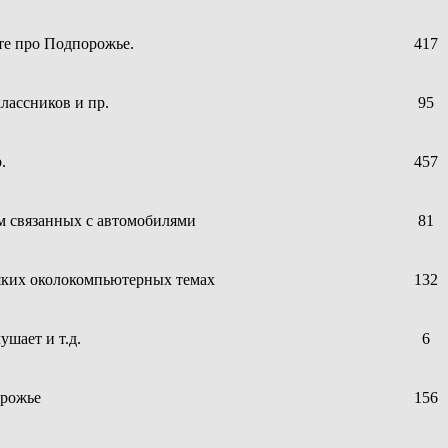
те про Подпорожье.
417
лассников и пр.
95
.
457
ем связанных с автомобилями
81
сяких околокомпьютерных темах
132
ушает и т.д.
6
орожье
156