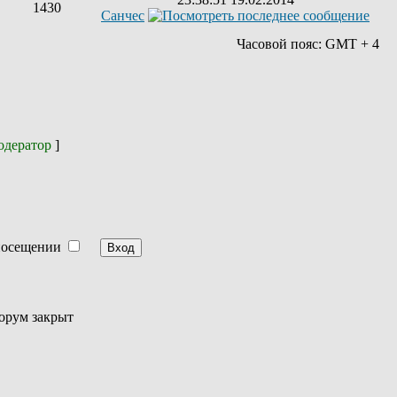
1430
Санчес
Часовой пояс: GMT + 4
дератор
]
посещении
орум закрыт