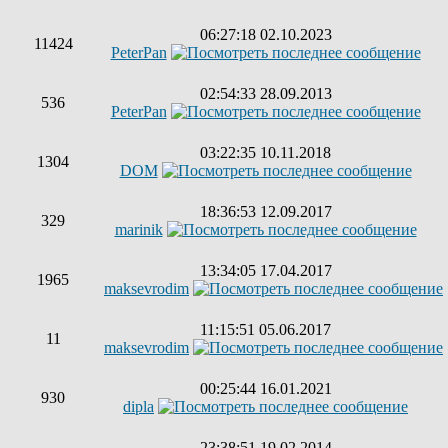
06:27:18 02.10.2023
11424
PeterPan
02:54:33 28.09.2013
536
PeterPan
03:22:35 10.11.2018
1304
DOM
18:36:53 12.09.2017
329
marinik
13:34:05 17.04.2017
1965
maksevrodim
11:15:51 05.06.2017
11
maksevrodim
00:25:44 16.01.2021
930
dipla
23:38:51 19.02.2014