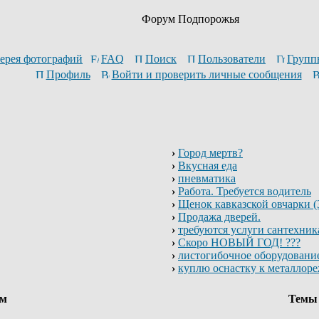
Форум Подпорожья
ерея фотографий
FAQ
Поиск
Пользователи
Групп
Профиль
Войти и проверить личные сообщения
›
Город мертв?
›
Вкусная еда
›
пневматика
›
Работа. Требуется водитель
›
Щенок кавказской овчарки (3
›
Продажа дверей.
›
требуются услуги сантехник
›
Скоро НОВЫЙ ГОД! ???
›
листогибочное оборудовани
›
куплю оснастку к металлор
ум
Тем