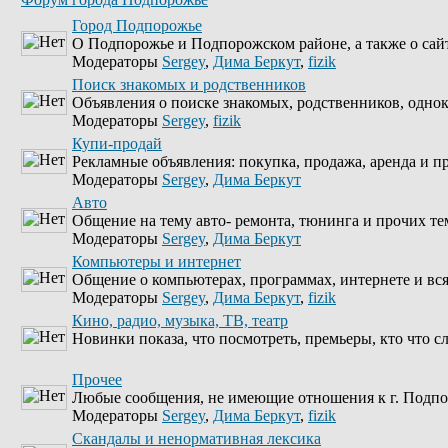
Город Подпорожье
О Подпорожье и Подпорожском районе, а также о сай
Модераторы
Sergey
,
Дима Беркут
,
fizik
Поиск знакомых и родственников
Объявления о поиске знакомых, родственников, однок
Модераторы
Sergey
,
fizik
Купи-продай
Рекламные объявления: покупка, продажа, аренда и пр
Модераторы
Sergey
,
Дима Беркут
Авто
Общение на тему авто- ремонта, тюнинга и прочих т
Модераторы
Sergey
,
Дима Беркут
Компьютеры и интернет
Общение о компьютерах, программах, интернете и в
Модераторы
Sergey
,
Дима Беркут
,
fizik
Кино, радио, музыка, ТВ, театр
Новинки показа, что посмотреть, премьеры, кто что сл
Прочее
Любые сообщения, не имеющие отношения к г. Подп
Модераторы
Sergey
,
Дима Беркут
,
fizik
Скандалы и ненормативная лексика