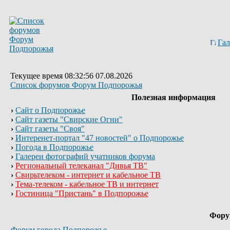
Гал
Текущее время 08:32:56 07.08.2026
Список форумов Форум Подпорожья
Полезная информация
›
Сайт о Подпорожье
›
Сайт газеты "Свирские Огни"
›
Сайт газеты "Своя"
›
Интеренет-портал "47 новостей" о Подпорожье
›
Погода в Подпорожье
›
Галереи фотографий учатников форума
›
Региональный телеканал "Дивья ТВ"
›
Свирьтелеком - интернет и кабельное ТВ
›
Тема-телеком - кабельное ТВ и интернет
›
Гостиница "Пристань" в Подпорожье
Фор
Форум города Подпорожье