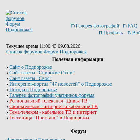
Галерея фотографий
FAQ
Профиль
Вой
Текущее время 11:00:43 09.08.2026
Список форумов Форум Подпорожья
Полезная информация
›
Сайт о Подпорожье
›
Сайт газеты "Свирские Огни"
›
Сайт газеты "Своя"
›
Интеренет-портал "47 новостей" о Подпорожье
›
Погода в Подпорожье
›
Галереи фотографий учатников форума
›
Региональный телеканал "Дивья ТВ"
›
Свирьтелеком - интернет и кабельное ТВ
›
Тема-телеком - кабельное ТВ и интернет
›
Гостиница "Пристань" в Подпорожье
Форум
Форум города Подпорожье