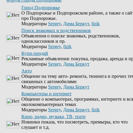
Город Подпорожье
О Подпорожье и Подпорожском районе, а также о сай
про Подпорожье.
Модераторы
Sergey
,
Дима Беркут
,
fizik
Поиск знакомых и родственников
Объявления о поиске знакомых, родственников,
одноклассников и пр.
Модераторы
Sergey
,
fizik
Купи-продай
Рекламные объявления: покупка, продажа, аренда и пр
Модераторы
Sergey
,
Дима Беркут
Авто
Общение на тему авто- ремонта, тюнинга и прочих те
связанных с автомобилями
Модераторы
Sergey
,
Дима Беркут
Компьютеры и интернет
Общение о компьютерах, программах, интернете и вс
околокомпьютерных темах
Модераторы
Sergey
,
Дима Беркут
,
fizik
Кино, радио, музыка, ТВ, театр
Новинки показа, что посмотреть, премьеры, кто что
слушает и т.д.