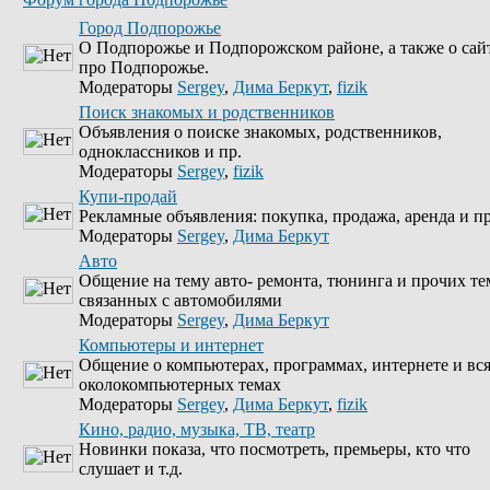
Город Подпорожье
О Подпорожье и Подпорожском районе, а также о сай
про Подпорожье.
Модераторы
Sergey
,
Дима Беркут
,
fizik
Поиск знакомых и родственников
Объявления о поиске знакомых, родственников,
одноклассников и пр.
Модераторы
Sergey
,
fizik
Купи-продай
Рекламные объявления: покупка, продажа, аренда и пр
Модераторы
Sergey
,
Дима Беркут
Авто
Общение на тему авто- ремонта, тюнинга и прочих те
связанных с автомобилями
Модераторы
Sergey
,
Дима Беркут
Компьютеры и интернет
Общение о компьютерах, программах, интернете и вс
околокомпьютерных темах
Модераторы
Sergey
,
Дима Беркут
,
fizik
Кино, радио, музыка, ТВ, театр
Новинки показа, что посмотреть, премьеры, кто что
слушает и т.д.