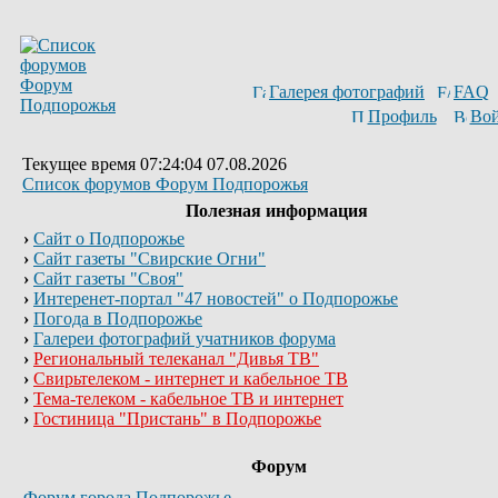
Галерея фотографий
FAQ
Профиль
Вой
Текущее время 07:24:04 07.08.2026
Список форумов Форум Подпорожья
Полезная информация
›
Сайт о Подпорожье
›
Сайт газеты "Свирские Огни"
›
Сайт газеты "Своя"
›
Интеренет-портал "47 новостей" о Подпорожье
›
Погода в Подпорожье
›
Галереи фотографий учатников форума
›
Региональный телеканал "Дивья ТВ"
›
Свирьтелеком - интернет и кабельное ТВ
›
Тема-телеком - кабельное ТВ и интернет
›
Гостиница "Пристань" в Подпорожье
Форум
Форум города Подпорожье