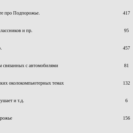
те про Подпорожье.
417
лассников и пр.
95
.
457
ем связанных с автомобилями
81
сяких околокомпьютерных темах
132
ушает и т.д.
6
орожье
156