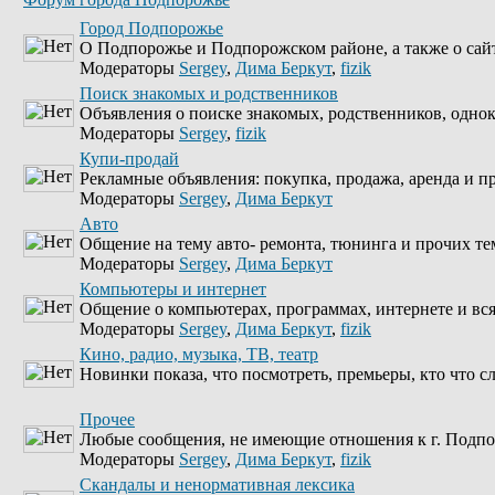
Город Подпорожье
О Подпорожье и Подпорожском районе, а также о сай
Модераторы
Sergey
,
Дима Беркут
,
fizik
Поиск знакомых и родственников
Объявления о поиске знакомых, родственников, однок
Модераторы
Sergey
,
fizik
Купи-продай
Рекламные объявления: покупка, продажа, аренда и пр
Модераторы
Sergey
,
Дима Беркут
Авто
Общение на тему авто- ремонта, тюнинга и прочих т
Модераторы
Sergey
,
Дима Беркут
Компьютеры и интернет
Общение о компьютерах, программах, интернете и в
Модераторы
Sergey
,
Дима Беркут
,
fizik
Кино, радио, музыка, ТВ, театр
Новинки показа, что посмотреть, премьеры, кто что сл
Прочее
Любые сообщения, не имеющие отношения к г. Подп
Модераторы
Sergey
,
Дима Беркут
,
fizik
Скандалы и ненормативная лексика