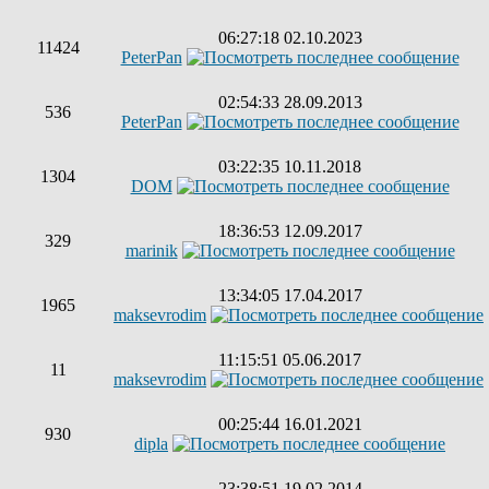
06:27:18 02.10.2023
11424
PeterPan
02:54:33 28.09.2013
536
PeterPan
03:22:35 10.11.2018
1304
DOM
18:36:53 12.09.2017
329
marinik
13:34:05 17.04.2017
1965
maksevrodim
11:15:51 05.06.2017
11
maksevrodim
00:25:44 16.01.2021
930
dipla
23:38:51 19.02.2014