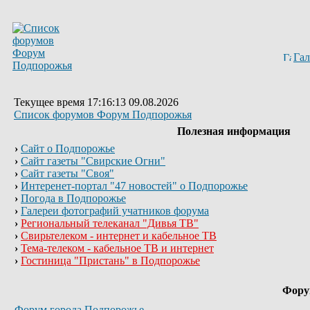
Гал
Текущее время 17:16:13 09.08.2026
Список форумов Форум Подпорожья
Полезная информация
›
Сайт о Подпорожье
›
Сайт газеты "Свирские Огни"
›
Сайт газеты "Своя"
›
Интеренет-портал "47 новостей" о Подпорожье
›
Погода в Подпорожье
›
Галереи фотографий учатников форума
›
Региональный телеканал "Дивья ТВ"
›
Свирьтелеком - интернет и кабельное ТВ
›
Тема-телеком - кабельное ТВ и интернет
›
Гостиница "Пристань" в Подпорожье
Фор
Форум города Подпорожье