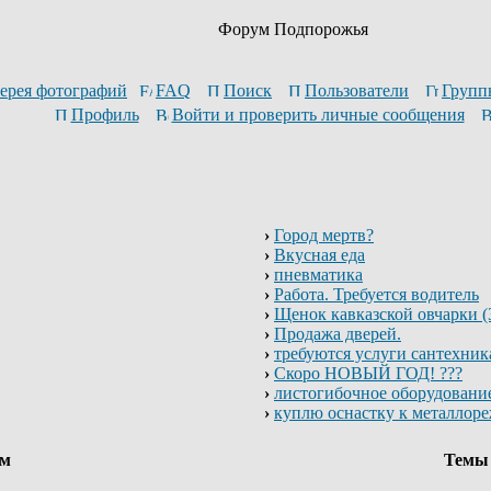
Форум Подпорожья
ерея фотографий
FAQ
Поиск
Пользователи
Групп
Профиль
Войти и проверить личные сообщения
›
Город мертв?
›
Вкусная еда
›
пневматика
›
Работа. Требуется водитель
›
Щенок кавказской овчарки (3
›
Продажа дверей.
›
требуются услуги сантехник
›
Скоро НОВЫЙ ГОД! ???
›
листогибочное оборудовани
›
куплю оснастку к металлор
ум
Тем