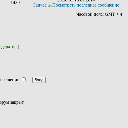
1430
Санчес
Часовой пояс: GMT + 4
дератор
]
посещении
орум закрыт