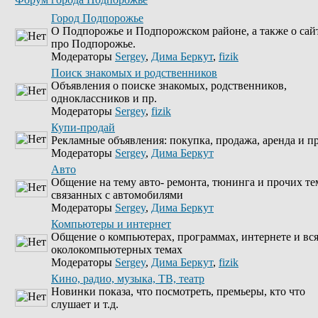
Город Подпорожье
О Подпорожье и Подпорожском районе, а также о сай
про Подпорожье.
Модераторы
Sergey
,
Дима Беркут
,
fizik
Поиск знакомых и родственников
Объявления о поиске знакомых, родственников,
одноклассников и пр.
Модераторы
Sergey
,
fizik
Купи-продай
Рекламные объявления: покупка, продажа, аренда и пр
Модераторы
Sergey
,
Дима Беркут
Авто
Общение на тему авто- ремонта, тюнинга и прочих те
связанных с автомобилями
Модераторы
Sergey
,
Дима Беркут
Компьютеры и интернет
Общение о компьютерах, программах, интернете и вс
околокомпьютерных темах
Модераторы
Sergey
,
Дима Беркут
,
fizik
Кино, радио, музыка, ТВ, театр
Новинки показа, что посмотреть, премьеры, кто что
слушает и т.д.