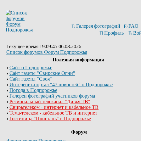
Галерея фотографий
FAQ
Профиль
Вой
Текущее время 19:09:45 06.08.2026
Список форумов Форум Подпорожья
Полезная информация
›
Сайт о Подпорожье
›
Сайт газеты "Свирские Огни"
›
Сайт газеты "Своя"
›
Интеренет-портал "47 новостей" о Подпорожье
›
Погода в Подпорожье
›
Галереи фотографий учатников форума
›
Региональный телеканал "Дивья ТВ"
›
Свирьтелеком - интернет и кабельное ТВ
›
Тема-телеком - кабельное ТВ и интернет
›
Гостиница "Пристань" в Подпорожье
Форум
Форум города Подпорожье