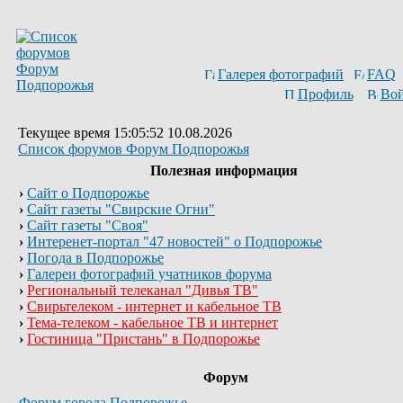
Галерея фотографий
FAQ
Профиль
Вой
Текущее время 15:05:52 10.08.2026
Список форумов Форум Подпорожья
Полезная информация
›
Сайт о Подпорожье
›
Сайт газеты "Свирские Огни"
›
Сайт газеты "Своя"
›
Интеренет-портал "47 новостей" о Подпорожье
›
Погода в Подпорожье
›
Галереи фотографий учатников форума
›
Региональный телеканал "Дивья ТВ"
›
Свирьтелеком - интернет и кабельное ТВ
›
Тема-телеком - кабельное ТВ и интернет
›
Гостиница "Пристань" в Подпорожье
Форум
Форум города Подпорожье