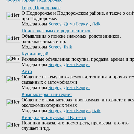
Город Подпорожье
О Подпорожье и Подпорожском районе, а также о сай
про Подпорожье.
Модераторы
Sergey
,
Дима Беркут
,
fizik
Поиск знакомых и родственников
Объявления о поиске знакомых, родственников,
одноклассников и пр.
Модераторы
Sergey
,
fizik
Купи-продай
Рекламные объявления: покупка, продажа, аренда и пр
Модераторы
Sergey
,
Дима Беркут
Авто
Общение на тему авто- ремонта, тюнинга и прочих те
связанных с автомобилями
Модераторы
Sergey
,
Дима Беркут
Компьютеры и интернет
Общение о компьютерах, программах, интернете и вс
околокомпьютерных темах
Модераторы
Sergey
,
Дима Беркут
,
fizik
Кино, радио, музыка, ТВ, театр
Новинки показа, что посмотреть, премьеры, кто что
слушает и т.д.