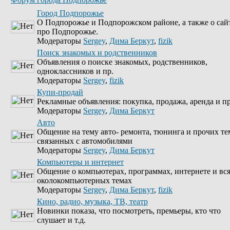
Город Подпорожье
О Подпорожье и Подпорожском районе, а также о сай
про Подпорожье.
Модераторы
Sergey
,
Дима Беркут
,
fizik
Поиск знакомых и родственников
Объявления о поиске знакомых, родственников,
одноклассников и пр.
Модераторы
Sergey
,
fizik
Купи-продай
Рекламные объявления: покупка, продажа, аренда и пр
Модераторы
Sergey
,
Дима Беркут
Авто
Общение на тему авто- ремонта, тюнинга и прочих те
связанных с автомобилями
Модераторы
Sergey
,
Дима Беркут
Компьютеры и интернет
Общение о компьютерах, программах, интернете и вс
околокомпьютерных темах
Модераторы
Sergey
,
Дима Беркут
,
fizik
Кино, радио, музыка, ТВ, театр
Новинки показа, что посмотреть, премьеры, кто что
слушает и т.д.