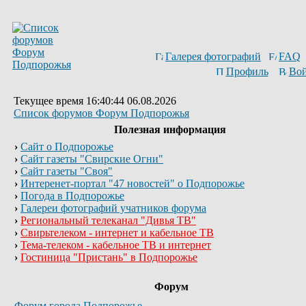
Галерея фотографий
FAQ
Профиль
Вой
Текущее время 16:40:44 06.08.2026
Список форумов Форум Подпорожья
Полезная информация
›
Сайт о Подпорожье
›
Сайт газеты "Свирские Огни"
›
Сайт газеты "Своя"
›
Интеренет-портал "47 новостей" о Подпорожье
›
Погода в Подпорожье
›
Галереи фотографий учатников форума
›
Региональный телеканал "Дивья ТВ"
›
Свирьтелеком - интернет и кабельное ТВ
›
Тема-телеком - кабельное ТВ и интернет
›
Гостиница "Пристань" в Подпорожье
Форум
Форум города Подпорожье