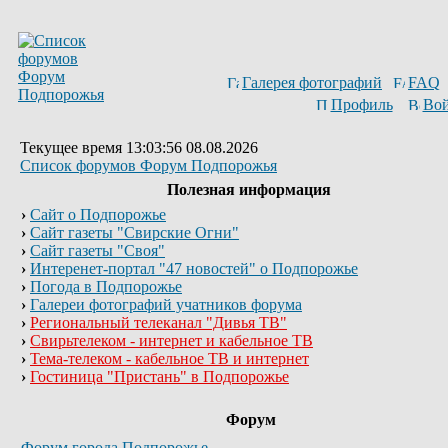
Галерея фотографий
FAQ
Профиль
Вой
Текущее время 13:03:56 08.08.2026
Список форумов Форум Подпорожья
Полезная информация
›
Сайт о Подпорожье
›
Сайт газеты "Свирские Огни"
›
Сайт газеты "Своя"
›
Интеренет-портал "47 новостей" о Подпорожье
›
Погода в Подпорожье
›
Галереи фотографий учатников форума
›
Региональный телеканал "Дивья ТВ"
›
Свирьтелеком - интернет и кабельное ТВ
›
Тема-телеком - кабельное ТВ и интернет
›
Гостиница "Пристань" в Подпорожье
Форум
Форум города Подпорожье