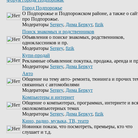
Город Подпорожье
О Подпорожье и Подпорожском районе, а также о сай
про Подпорожье.
Модераторы
Sergey
,
Дима Беркут
,
fizik
Поиск знакомых и родственников
Объявления о поиске знакомых, родственников,
одноклассников и пр.
Модераторы
Sergey
,
fizik
Купи-продай
Рекламные объявления: покупка, продажа, аренда и пр
Модераторы
Sergey
,
Дима Беркут
Авто
Общение на тему авто- ремонта, тюнинга и прочих те
связанных с автомобилями
Модераторы
Sergey
,
Дима Беркут
Компьютеры и интернет
Общение о компьютерах, программах, интернете и вс
околокомпьютерных темах
Модераторы
Sergey
,
Дима Беркут
,
fizik
Кино, радио, музыка, ТВ, театр
Новинки показа, что посмотреть, премьеры, кто что
слушает и т.д.