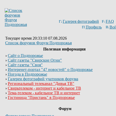
Галерея фотографий
FAQ
Профиль
Вой
Текущее время 20:33:10 07.08.2026
Список форумов Форум Подпорожья
Полезная информация
›
Сайт о Подпорожье
›
Сайт газеты "Свирские Огни"
›
Сайт газеты "Своя"
›
Интеренет-портал "47 новостей" о Подпорожье
›
Погода в Подпорожье
›
Галереи фотографий учатников форума
›
Региональный телеканал "Дивья ТВ"
›
Свирьтелеком - интернет и кабельное ТВ
›
Тема-телеком - кабельное ТВ и интернет
›
Гостиница "Пристань" в Подпорожье
Форум
Форум города Подпорожье