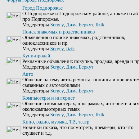
Город Подпорожье
О Подпорожье и Подпорожском районе, а также о сай
про Подпорожье.
Модераторы
Sergey
,
Дима Беркут
,
fizik
Поиск знакомых и родственников
Объявления о поиске знакомых, родственников,
одноклассников и пр.
Модераторы
Sergey
,
fizik
Купи-продай
Рекламные объявления: покупка, продажа, аренда и пр
Модераторы
Sergey
,
Дима Беркут
Авто
Общение на тему авто- ремонта, тюнинга и прочих те
связанных с автомобилями
Модераторы
Sergey
,
Дима Беркут
Компьютеры и интернет
Общение о компьютерах, программах, интернете и вс
околокомпьютерных темах
Модераторы
Sergey
,
Дима Беркут
,
fizik
Кино, радио, музыка, ТВ, театр
Новинки показа, что посмотреть, премьеры, кто что
слушает и т.д.