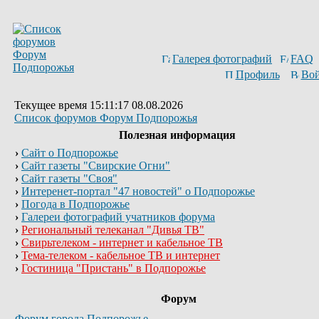
Галерея фотографий
FAQ
Профиль
Вой
Текущее время 15:11:17 08.08.2026
Список форумов Форум Подпорожья
Полезная информация
›
Сайт о Подпорожье
›
Сайт газеты "Свирские Огни"
›
Сайт газеты "Своя"
›
Интеренет-портал "47 новостей" о Подпорожье
›
Погода в Подпорожье
›
Галереи фотографий учатников форума
›
Региональный телеканал "Дивья ТВ"
›
Свирьтелеком - интернет и кабельное ТВ
›
Тема-телеком - кабельное ТВ и интернет
›
Гостиница "Пристань" в Подпорожье
Форум
Форум города Подпорожье