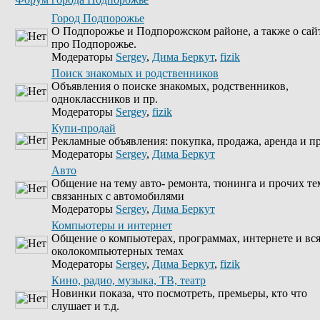
Город Подпорожье
О Подпорожье и Подпорожском районе, а также о сай
про Подпорожье.
Модераторы
Sergey
,
Дима Беркут
,
fizik
Поиск знакомых и родственников
Объявления о поиске знакомых, родственников,
одноклассников и пр.
Модераторы
Sergey
,
fizik
Купи-продай
Рекламные объявления: покупка, продажа, аренда и пр
Модераторы
Sergey
,
Дима Беркут
Авто
Общение на тему авто- ремонта, тюнинга и прочих те
связанных с автомобилями
Модераторы
Sergey
,
Дима Беркут
Компьютеры и интернет
Общение о компьютерах, программах, интернете и вс
околокомпьютерных темах
Модераторы
Sergey
,
Дима Беркут
,
fizik
Кино, радио, музыка, ТВ, театр
Новинки показа, что посмотреть, премьеры, кто что
слушает и т.д.