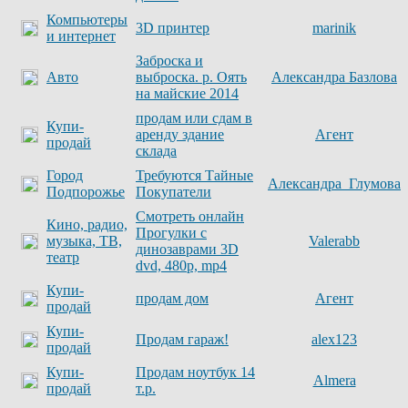
Компьютеры
3D принтер
marinik
и интернет
Заброска и
Авто
выброска. р. Оять
Александра Базлова
на майские 2014
продам или сдам в
Купи-
аренду здание
Агент
продай
склада
Город
Требуются Тайные
Александра_Глумова
Подпорожье
Покупатели
Смотреть онлайн
Кино, радио,
Прогулки с
музыка, ТВ,
Valerabb
динозаврами 3D
театр
dvd, 480p, mp4
Купи-
продам дом
Агент
продай
Купи-
Продам гараж!
alex123
продай
Купи-
Продам ноутбук 14
Almera
продай
т.р.