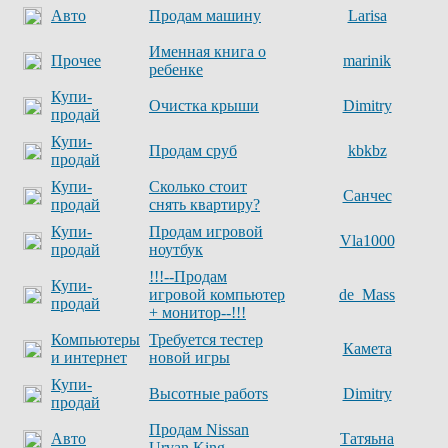
Авто
Продам машину
Larisa
Именная книга о
Прочее
marinik
ребенке
Купи-
Очистка крыши
Dimitry
продай
Купи-
Продам сруб
kbkbz
продай
Купи-
Сколько стоит
Санчес
продай
снять квартиру?
Купи-
Продам игровой
Vla1000
продай
ноутбук
!!!--Продам
Купи-
игровой компьютер
de_Mass
продай
+ монитор--!!!
Компьютеры
Требуется тестер
Камета
и интернет
новой игры
Купи-
Высотные работs
Dimitry
продай
Продам Nissan
Авто
Татяьна
Urvan King.