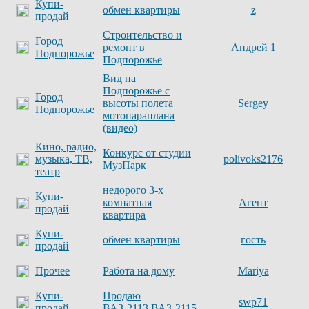
Купи-
обмен квартиры
z
продай
Строительство и
Город
ремонт в
Андрей 1
Подпорожье
Подпорожье
Вид на
Подпорожье с
Город
высоты полета
Sergey
Подпорожье
мотопараплана
(видео)
Кино, радио,
Конкурс от студии
музыка, ТВ,
polivoks2176
МузПарк
театр
недорого 3-х
Купи-
комнатная
Агент
продай
квартира
Купи-
обмен квартиры
гость
продай
Прочее
Работа на дому
Mariya
Купи-
Продаю
swp71
продай
ВАЗ-2113,ВАЗ-2115