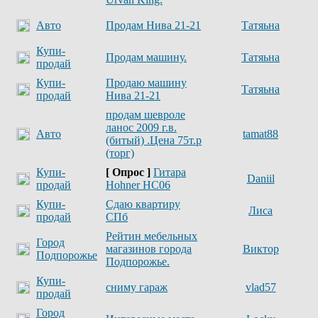
Авто
Продам Нива 21-21
Татяьна
Купи-
Продам машину.
Татяьна
продай
Купи-
Продаю машину
Татяьна
продай
Нива 21-21
продам шевроле
ланос 2009 г.в.
Авто
tamat88
(битый) .Цена 75т.р
(торг)
Купи-
[ Опрос ]
Гитара
Daniil
продай
Hohner HC06
Купи-
Сдаю квартиру
Лиса
продай
СПб
Рейтин мебельных
Город
магазинов города
Виктор
Подпорожье
Подпорожье.
Купи-
сниму гараж
vlad57
продай
Город