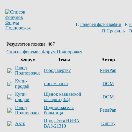
Галерея фотографий
Профиль
Результатов поиска: 467
Список форумов Форум Подпорожья
Форум
Темы
Автор
Город
Город мертв?
PeterPan
Подпорожье
Купи-
пневматика
DOM
продай
Купи-
Щенок кавказской
DOM
продай
овчарки (3/4)
Город
Подпорожская
PeterPan
Подпорожье
больница
Продаётся НИВА
Авто
Dimitry
ВАЗ-21310