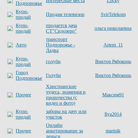
Интересные места
Locky
Подпорожье
Купи-
Продам телевизор
SvirTelekom
продай
Купи-
продается дача
ольга николаевна
продай
СТ"Сидозеро"
транспорт
Авто
Подпорожье -
Artem_11
Ладва
Купи-
голуби
Виктор Рябоконь
продай
Город
Голуби
Виктор Рябоконь
Подпорожье
Христианские
чудеса, знамения и
Прочее
Максим91
пророчества (с
видео и фото)
Купи-
заборы на дачу или
Ilya2014
продай
участок
Онлайн
Прочее
анкетирование за
marinik
деньги